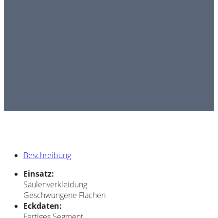
Beschreibung
Einsatz:
Säulenverkleidung
Geschwungene Flächen
Eckdaten:
Fertiges Segment