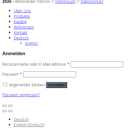
2026 -
Birkenleder Interior //
Impressum
//
Datenschutz
Über Uns
Produkte
Katalog
Referenzen
Kontakt
Deutsch
English
Anmelden
Benutzername oder E-Mail-Adresse
*
Passwort
*
Angemeldet bleiben
Anmelden
Passwort vergessen?
Deutsch
English
(
Englisch
)